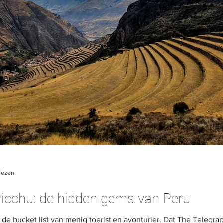
lezen
icchu: de hidden gems van Peru
e bucket list van menig toerist en avonturier. Dat The Telegrap