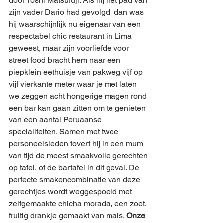
door Toshi Matsufuji. Als hij het pad van 
zijn vader Dario had gevolgd, dan was 
hij waarschijnlijk nu eigenaar van een 
respectabel chic restaurant in Lima 
geweest, maar zijn voorliefde voor 
street food bracht hem naar een 
piepklein eethuisje van pakweg vijf op 
vijf vierkante meter waar je met laten 
we zeggen acht hongerige magen rond 
een bar kan gaan zitten om te genieten 
van een aantal Peruaanse 
specialiteiten. Samen met twee 
personeelsleden tovert hij in een mum 
van tijd de meest smaakvolle gerechten 
op tafel, of de bartafel in dit geval. De 
perfecte smakencombinatie van deze 
gerechtjes wordt weggespoeld met 
zelfgemaakte chicha morada, een zoet, 
fruitig drankje gemaakt van mais. 
Onze 