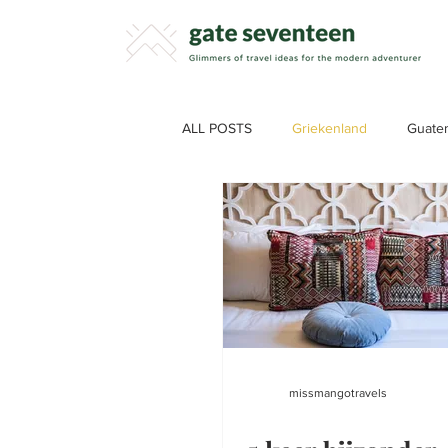
ALL POSTS
Griekenland
Guate
Spanje
Italië
Tips
B
TIPS
Peru
EGYPTE
missmangotravels