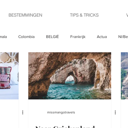
BESTEMMINGEN
TIPS & TRICKS
mala
Colombia
BELGIË
Frankrijk
Actua
Nl/Be
ELGIUM
GREECE
COLOMBIA
ITALY
GUATEMALA
missmangotravels