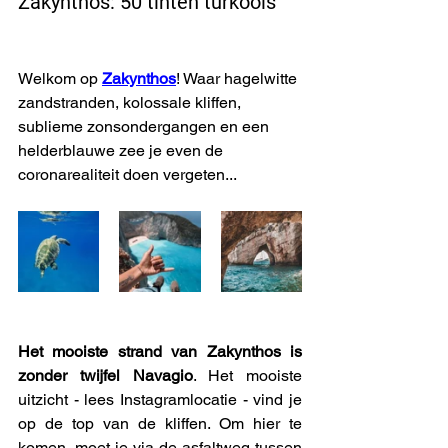
Zakynthos: 50 tinten turkoois
Welkom op 
Zakynthos
! Waar hagelwitte 
zandstranden, kolossale kliffen, 
sublieme zonsondergangen en een 
helderblauwe zee je even de 
coronarealiteit doen vergeten...
Het mooiste strand van Zakynthos is 
zonder twijfel Navagio
. Het mooiste 
uitzicht - lees Instagramlocatie - vind je 
op de top van de kliffen. Om hier te 
komen, moet je via de asfaltweg tussen 