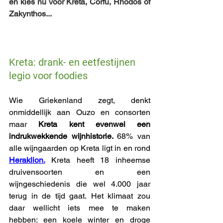
en kies nu voor Kreta, Corfu, Rhodos of 
Zakynthos...
Kreta: drank- en eetfestijnen 
legio voor foodies
Wie Griekenland zegt, denkt 
onmiddellijk aan Ouzo en consorten 
maar
 Kreta kent evenwel een 
indrukwekkende wijnhistorie. 
68% van 
alle wijngaarden op Kreta ligt in en rond 
Heraklion
.
Kreta heeft 18 inheemse 
druivensoorten en een 
wijngeschiedenis die wel 4.000 jaar 
terug in de tijd gaat. Het klimaat zou 
daar wellicht iets mee te maken 
hebben: een koele winter en droge 