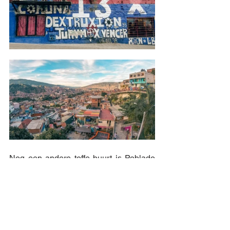
Nog een andere toffe buurt is Poblado 
waar het uitgaansleven hoogtij viert en 
waar men zowel kan proeven van de 
moderne Colombiaanse keuken, als 
een lekker stuk pizza achter de kiezen 
kan steken.