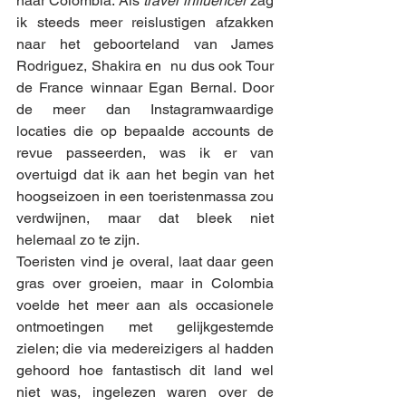
naar Colombia. Als 
travel influencer 
zag 
ik steeds meer reislustigen afzakken 
naar het geboorteland van James 
Rodriguez, Shakira en  nu dus ook Tour 
de France winnaar Egan Bernal. Door 
de meer dan Instagramwaardige 
locaties die op bepaalde accounts de 
revue passeerden, was ik er van 
overtuigd dat ik aan het begin van het 
hoogseizoen in een toeristenmassa zou 
verdwijnen, maar dat bleek niet 
helemaal zo te zijn. 
Toeristen vind je overal, laat daar geen 
gras over groeien, maar in Colombia 
voelde het meer aan als occasionele 
ontmoetingen met gelijkgestemde 
zielen; die via medereizigers al hadden 
gehoord hoe fantastisch dit land wel 
niet was, ingelezen waren over de 