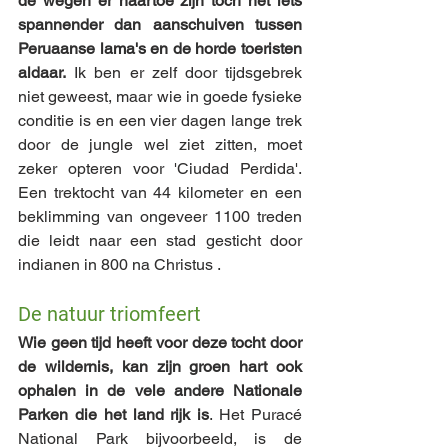
de wegen er naartoe zijn toch net iets 
spannender dan aanschuiven tussen 
Peruaanse lama's en de horde toeristen 
aldaar.
 Ik ben er zelf door tijdsgebrek 
niet geweest, maar wie in goede fysieke 
conditie is en een vier dagen lange trek 
door de jungle wel ziet zitten, moet 
zeker opteren voor 'Ciudad Perdida'. 
Een trektocht van 44 kilometer en een 
beklimming van ongeveer 1100 treden 
die leidt naar een stad gesticht door 
indianen in 800 na Christus . 
De natuur triomfeert
Wie geen tijd heeft voor deze tocht door 
de wildernis, kan zijn groen hart ook 
ophalen in de vele andere Nationale 
Parken die het land rijk is
. Het Puracé 
National Park bijvoorbeeld, is de 